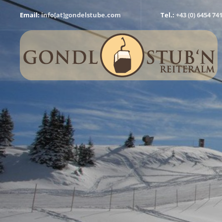
Email:
info[at]gondelstube.com
Tel.:
+43 (0) 6454 74