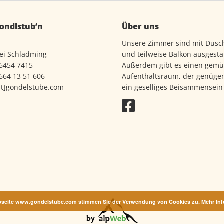
ondlstub’n
Über uns
Unsere Zimmer sind mit Dusc
bei Schladming
und teilweise Balkon ausgestat
 6454 7415
Außerdem gibt es einen gemü
 664 13 51 606
Aufenthaltsraum, der genügen
at]gondelstube.com
ein geselliges Beisammensein 
ebseite www.gondelstube.com stimmen Sie der Verwendung von Cookies zu. Mehr In