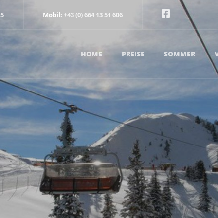
15
Mobil:
+43 (0) 664 13 51 606
HOME
PREISE
SOMMER